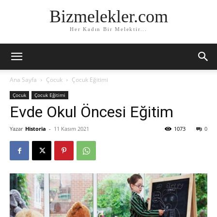
Bizmelekler.com
Her Kadın Bir Melektir...
Ana Sayfa
Çocuk
Çocuk Eğitimi
Çocuk
Çocuk Eğitimi
Evde Okul Öncesi Eğitim
Yazar
Historia
-
11 Kasım 2021
1073
0