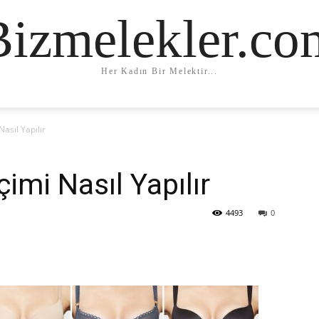
Bizmelekler.co
Her Kadın Bir Melektir...
asıl Yapılır
imi Nasıl Yapılır
4493
0