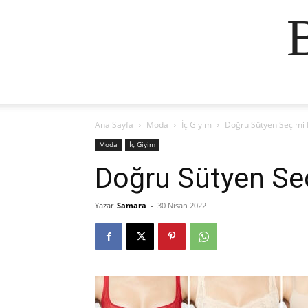
Ana Sayfa
Moda
İç Giyim
Doğru Sütyen Seçimi N
Moda
İç Giyim
Doğru Sütyen Seç
Yazar
Samara
-
30 Nisan 2022