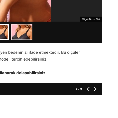
Ölçü Alımı Üst
tyen bedeninizi ifade etmektedir. Bu ölçüler
odeli tercih edebilirsiniz.
llanarak dolaşabilirsiniz.
1
- 9