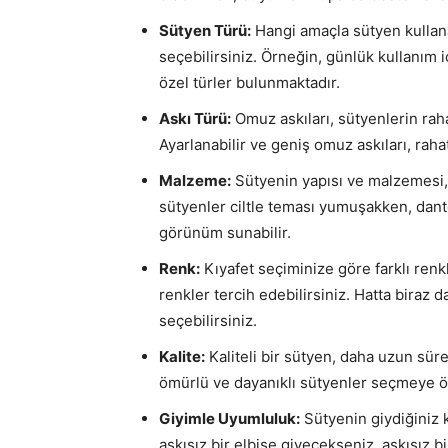
Sütyen Türü:
Hangi amaçla sütyen kullanac
seçebilirsiniz. Örneğin, günlük kullanım i
özel türler bulunmaktadır.
Askı Türü:
Omuz askıları, sütyenlerin rah
Ayarlanabilir ve geniş omuz askıları, raha
Malzeme:
Sütyenin yapısı ve malzemesi, 
sütyenler ciltle teması yumuşakken, dant
görünüm sunabilir.
Renk:
Kıyafet seçiminize göre farklı renk
renkler tercih edebilirsiniz. Hatta biraz d
seçebilirsiniz.
Kalite:
Kaliteli bir sütyen, daha uzun süre
ömürlü ve dayanıklı sütyenler seçmeye ö
Giyimle Uyumluluk:
Sütyenin giydiğiniz 
askısız bir elbise giyecekseniz, askısız bi