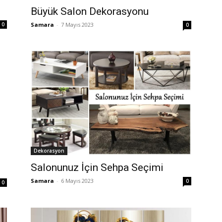
Büyük Salon Dekorasyonu
0
Samara
-
7 Mayıs 2023
0
Dekorasyon
Salonunuz İçin Sehpa Seçimi
Samara
-
6 Mayıs 2023
0
0