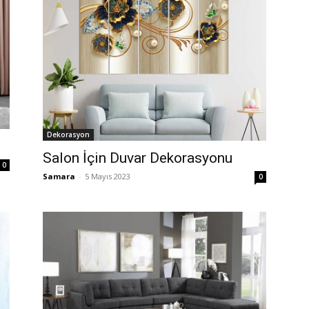
Dekorasyon
Salon İçin Duvar Dekorasyonu
0
Samara
-
5 Mayıs 2023
0