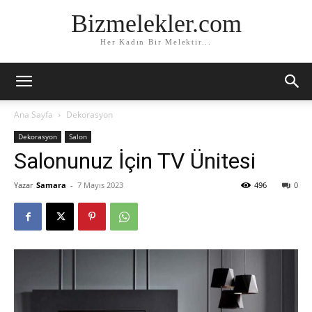
Bizmelekler.com
Her Kadın Bir Melektir...
Ana Sayfa
Dekorasyon
Dekorasyon
Salon
Salonunuz İçin TV Ünitesi
Yazar
Samara
-
7 Mayıs 2023
496
0