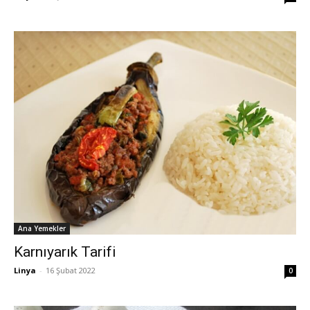
Ana Yemekler
Karnıyarık Tarifi
Linya
-
16 Şubat 2022
0