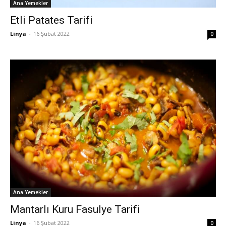
Ana Yemekler
Etli Patates Tarifi
Linya
-
16 Şubat 2022
0
Ana Yemekler
Mantarlı Kuru Fasulye Tarifi
Linya
-
16 Şubat 2022
0