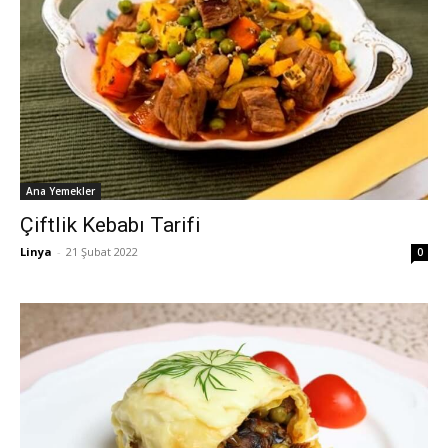
Ana Yemekler
Çiftlik Kebabı Tarifi
Linya
-
21 Şubat 2022
0