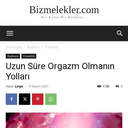
Bizmelekler.com
Her Kadın Bir Melektir...
Ana Sayfa
Kadınca
Cinsellik
Kadınca
Cinsellik
Uzun Süre Orgazm Olmanın
Yolları
Yazar
Linya
-
19 Kasım 2021
1196
0