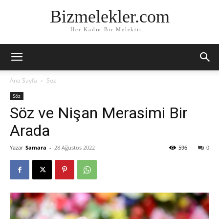
Bizmelekler.com
Her Kadın Bir Melektir...
Ana Sayfa
Söz
Söz
Söz ve Nişan Merasimi Bir
Arada
Yazar
Samara
-
28 Ağustos 2022
596
0