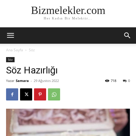
Bizmelekler.com
Her Kadın Bir Melektir...
Ana Sayfa
Söz
Söz
Söz Hazırlığı
Yazar
Samara
-
29 Ağustos 2022
718
0