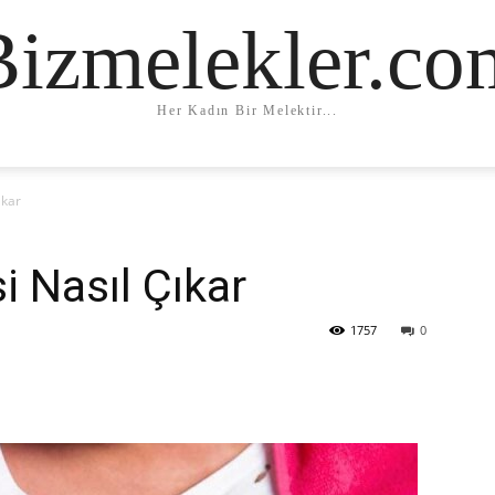
Bizmelekler.co
Her Kadın Bir Melektir...
ıkar
i Nasıl Çıkar
1757
0