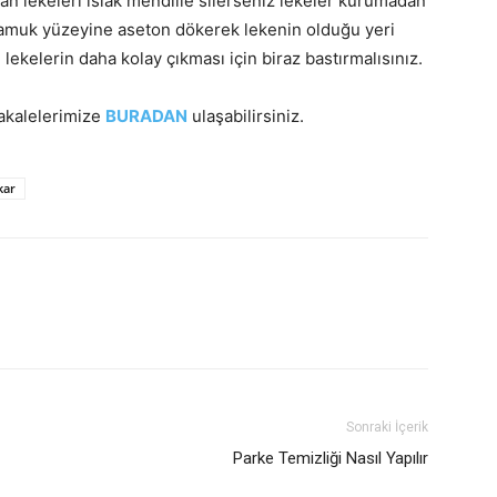
 lekeleri ıslak mendille silerseniz lekeler kurumadan
 pamuk yüzeyine aseton dökerek lekenin olduğu yeri
 lekelerin daha kolay çıkması için biraz bastırmalısınız.
makalelerimize
BURADAN
ulaşabilirsiniz.
kar
Sonraki İçerik
Parke Temizliği Nasıl Yapılır