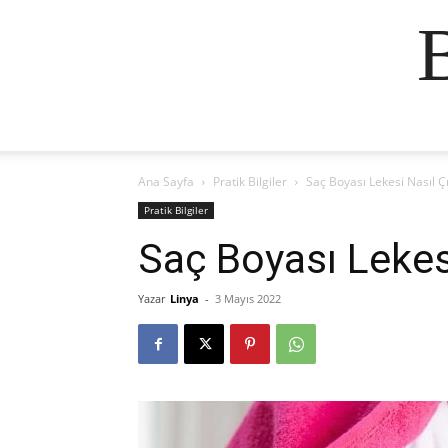
Ana Sayfa
Pratik Bilgiler
Saç Boyası Lekesi Nasıl Ç
Pratik Bilgiler
Saç Boyası Lekes
Yazar
Linya
-
3 Mayıs 2022