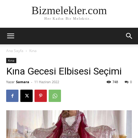
Bizmelekler.com
Her Kadın Bir Melektir...
Ana Sayfa
Kına
Kına
Kına Gecesi Elbisesi Seçimi
Yazar
Samara
-
11 Haziran 2022
748
0