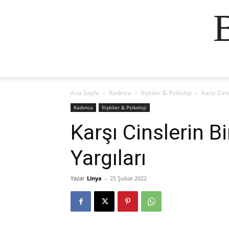
Ana Sayfa
Kadınca
İlişkiler & Psikoloji
Karşı Cins
Kadınca
İlişkiler & Psikoloji
Karşı Cinslerin B
Yargıları
Yazar
Linya
-
25 Şubat 2022