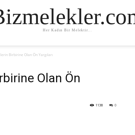
Bizmelekler.co
Her Kadın Bir Melektir...
lerin Birbirine Olan Ön Yargıları
irbirine Olan Ön
1138
0