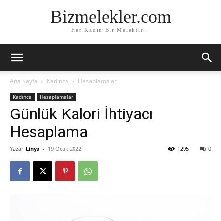
Bizmelekler.com
Her Kadın Bir Melektir...
Ana Sayfa
Kadınca
Hesaplamalar
Kadınca
Hesaplamalar
Günlük Kalori İhtiyacı
Hesaplama
Yazar
Linya
-
19 Ocak 2022
1295
0