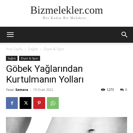
Bizmelekler.com
Her Kadın Bir Melektir...
Ana Sayfa
Sağlık
Diyet & Spor
Sağlık
Diyet & Spor
Göbek Yağlarından
Kurtulmanın Yolları
Yazar
Samara
-
19 Ocak 2022
1273
0