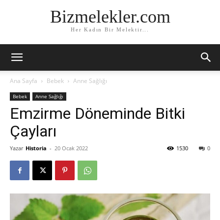
Bizmelekler.com
Her Kadın Bir Melektir...
Ana Sayfa
Bebek
Anne Sağlığı
Bebek
Anne Sağlığı
Emzirme Döneminde Bitki
Çayları
Yazar
Historia
-
20 Ocak 2022
1530
0