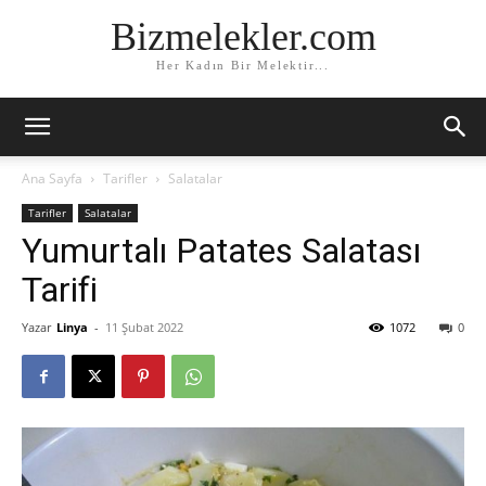
Bizmelekler.com
Her Kadın Bir Melektir...
Ana Sayfa
Tarifler
Salatalar
Tarifler
Salatalar
Yumurtalı Patates Salatası
Tarifi
Yazar
Linya
-
11 Şubat 2022
1072
0