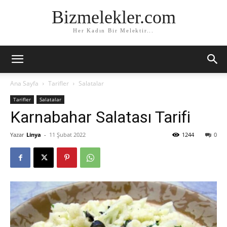
Bizmelekler.com
Her Kadın Bir Melektir...
Ana Sayfa
Tarifler
Salatalar
Tarifler
Salatalar
Karnabahar Salatası Tarifi
Yazar
Linya
-
11 Şubat 2022
1244
0