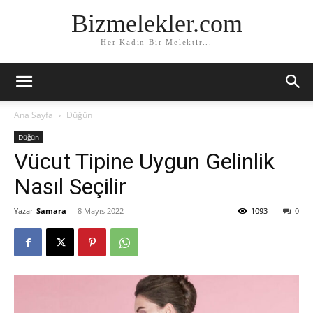
Bizmelekler.com
Her Kadın Bir Melektir...
Ana Sayfa
Düğün
Düğün
Vücut Tipine Uygun Gelinlik
Nasıl Seçilir
Yazar
Samara
-
8 Mayıs 2022
1093
0