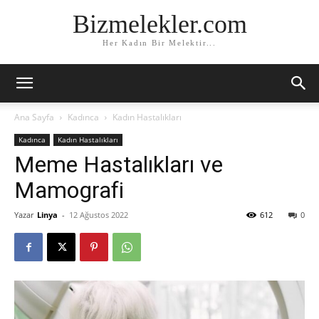
Bizmelekler.com
Her Kadın Bir Melektir...
Ana Sayfa
Kadınca
Kadın Hastalıkları
Kadınca
Kadın Hastalıkları
Meme Hastalıkları ve
Mamografi
Yazar
Linya
-
12 Ağustos 2022
612
0