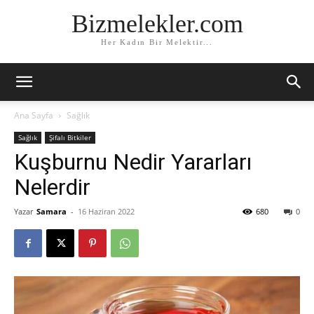
Bizmelekler.com
Her Kadın Bir Melektir...
Ana Sayfa
Sağlık
Sağlık
Şifalı Bitkiler
Kuşburnu Nedir Yararları
Nelerdir
Yazar
Samara
-
16 Haziran 2022
680
0