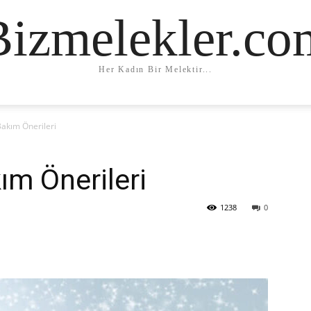
Bizmelekler.co
Her Kadın Bir Melektir...
Bakım Önerileri
ım Önerileri
1238
0