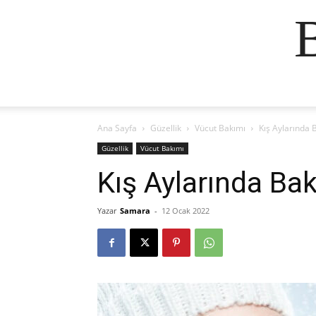
Ana Sayfa
Güzellik
Vücut Bakımı
Kış Aylarında 
Güzellik
Vücut Bakımı
Kış Aylarında Bak
Yazar
Samara
-
12 Ocak 2022