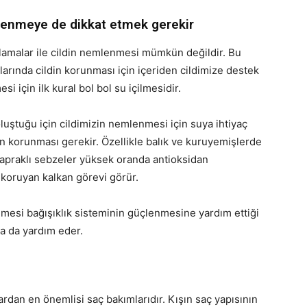
slenmeye de dikkat etmek gerekir
lamalar ile cildin nemlenmesi mümkün değildir. Bu
rında cildin korunması için içeriden cildimize destek
i için ilk kural bol bol su içilmesidir.
tuğu için cildimizin nemlenmesi için suya ihtiyaç
ının korunması gerekir. Özellikle balık ve kuruyemişlerde
l yapraklı sebzeler yüksek oranda antioksidan
i koruyan kalkan görevi görür.
ilmesi bağışıklık sisteminin güçlenmesine yardım ettiği
za da yardım eder.
rdan en önemlisi saç bakımlarıdır. Kışın saç yapısının