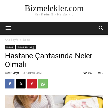
Bizmelekler.com
Her Kadın Bir Melektir...
Ana Sayfa
Bebek
Bebek
Bebek Hazırlığı
Hastane Çantasında Neler
Olmalı
Yazar
Linya
-
8 Haziran 2022
692
0