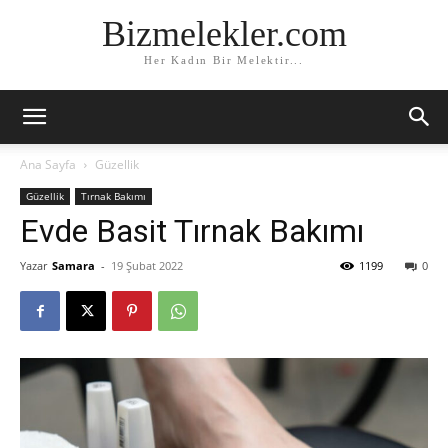
Bizmelekler.com
Her Kadın Bir Melektir...
Ana Sayfa
Güzellik
Güzellik
Tırnak Bakımı
Evde Basit Tırnak Bakımı
Yazar
Samara
-
19 Şubat 2022
1199
0