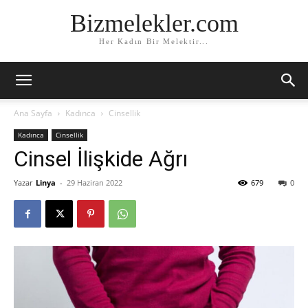
Bizmelekler.com
Her Kadın Bir Melektir...
Ana Sayfa
Kadınca
Cinsellik
Kadınca
Cinsellik
Cinsel İlişkide Ağrı
Yazar
Linya
-
29 Haziran 2022
679
0