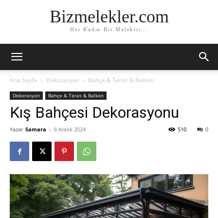
Bizmelekler.com
Her Kadın Bir Melektir...
Ana Sayfa
Dekorasyon
Bahçe & Teras & Balkon
Dekorasyon
Bahçe & Teras & Balkon
Kış Bahçesi Dekorasyonu
Yazar
Samara
-
6 Aralık 2024
510
0