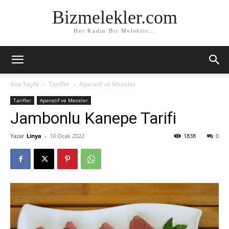
Bizmelekler.com
Her Kadın Bir Melektir...
Ana Sayfa
Tarifler
Aperatif ve Mezeler
Tarifler
Aperatif ve Mezeler
Jambonlu Kanepe Tarifi
Yazar
Linya
-
10 Ocak 2022
1838
0