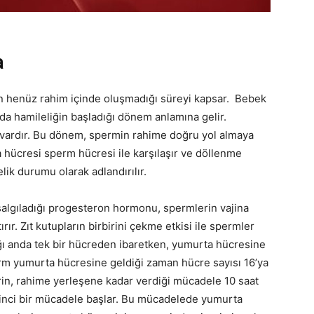
a
n henüz rahim içinde oluşmadığı süreyi kapsar. Bebek
da hamileliğin başladığı dönem anlamına gelir.
i vardır. Bu dönem, spermin rahime doğru yol almaya
ücresi sperm hücresi ile karşılaşır ve döllenme
elik durumu olarak adlandırılır.
lgıladığı progesteron hormonu, spermlerin vajina
ırır. Zıt kutupların birbirini çekme etkisi ile spermler
ğı anda tek bir hücreden ibaretken, yumurta hücresine
erm yumurta hücresine geldiği zaman hücre sayısı 16’ya
erin, rahime yerleşene kadar verdiği mücadele 10 saat
kinci bir mücadele başlar. Bu mücadelede yumurta