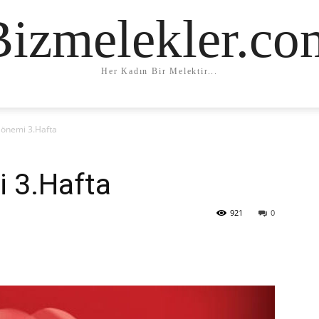
Bizmelekler.co
Her Kadın Bir Melektir...
Dönemi 3.Hafta
i 3.Hafta
921
0