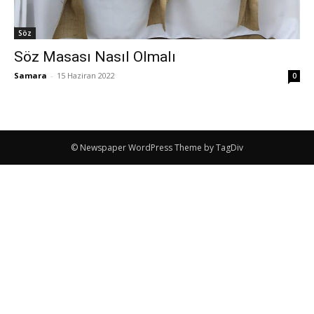
Söz
Söz Masası Nasıl Olmalı
Samara
-
15 Haziran 2022
0
© Newspaper WordPress Theme by TagDiv