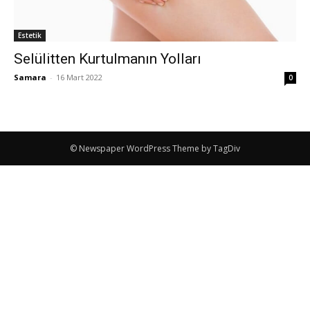
Estetik
Selülitten Kurtulmanın Yolları
Samara
-
16 Mart 2022
0
© Newspaper WordPress Theme by TagDiv