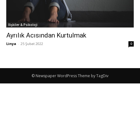
İlişkiler & Psikoloji
Ayrılık Acısından Kurtulmak
Linya
-
25 Şubat 2022
0
© Newspaper WordPress Theme by TagDiv