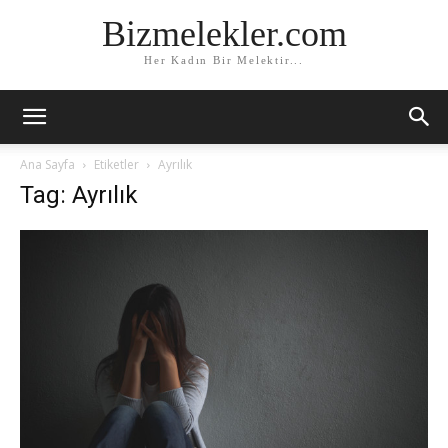
Bizmelekler.com
Her Kadın Bir Melektir...
Ana Sayfa
Etiketler
Ayrılık
Tag: Ayrılık