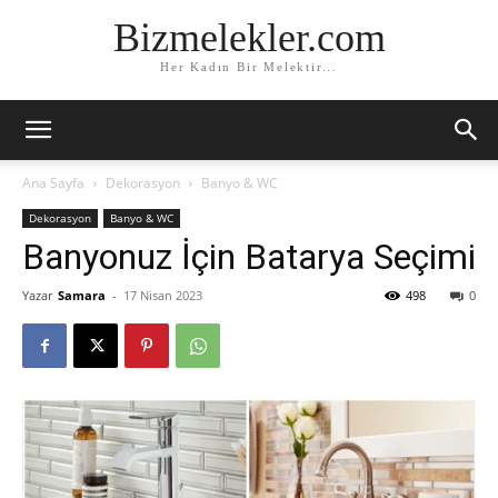
Bizmelekler.com
Her Kadın Bir Melektir...
Ana Sayfa
Dekorasyon
Banyo & WC
Dekorasyon
Banyo & WC
Banyonuz İçin Batarya Seçimi
Yazar
Samara
-
17 Nisan 2023
498
0