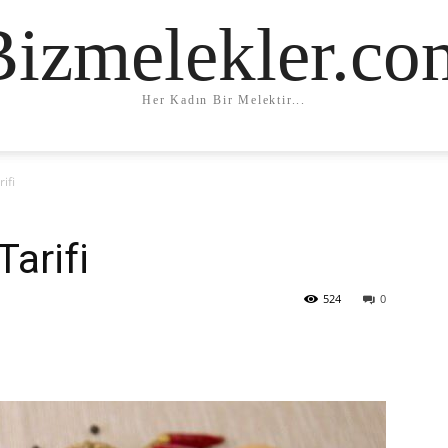
Bizmelekler.co
Her Kadın Bir Melektir...
ifi
arifi
524
0