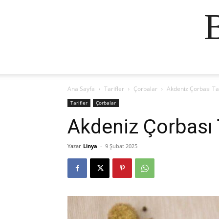
Ana Sayfa
Tarifler
Çorbalar
Akdeniz Çorbası Tar
Tarifler
Çorbalar
Akdeniz Çorbası T
Yazar
Linya
-
9 Şubat 2025