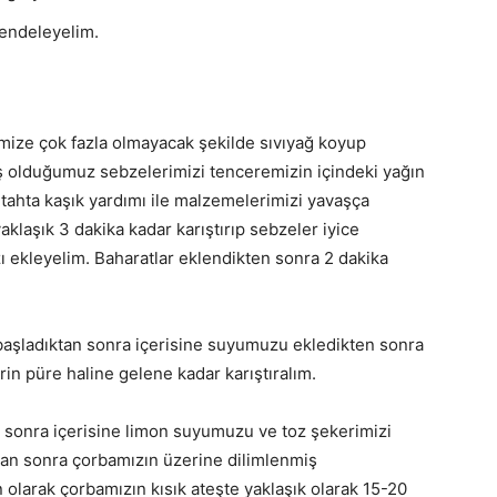
rendeleyelim.
emize çok fazla olmayacak şekilde sıvıyağ koyup
ş olduğumuz sebzelerimizi tenceremizin içindeki yağın
r tahta kaşık yardımı ile malzemelerimizi yavaşça
yaklaşık 3 dakika kadar karıştırıp sebzeler iyice
ı ekleyelim. Baharatlar eklendikten sonra 2 dakika
başladıktan sonra içerisine suyumuzu ekledikten sonra
in püre haline gelene kadar karıştıralım.
en sonra içerisine limon suyumuzu ve toz şekerimizi
an sonra çorbamızın üzerine dilimlenmiş
n olarak çorbamızın kısık ateşte yaklaşık olarak 15-20