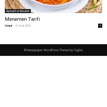
Aperatif ve Mezeler
Menemen Tarifi
Linya
-
8 Ocak 2022
0
© Newspaper WordPress Theme by TagDiv