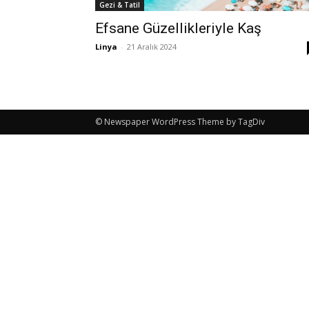
Gezi & Tatil
Efsane Güzellikleriyle Kaş
Linya
-
21 Aralık 2024
© Newspaper WordPress Theme by TagDiv