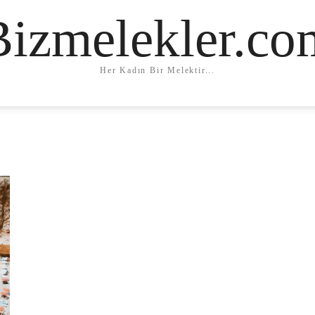
Bizmelekler.co
Her Kadın Bir Melektir...