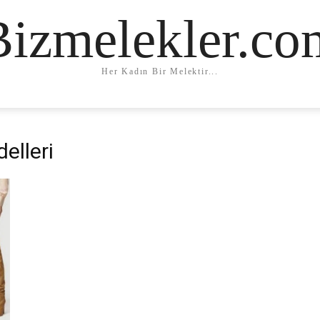
Bizmelekler.co
Her Kadın Bir Melektir...
elleri