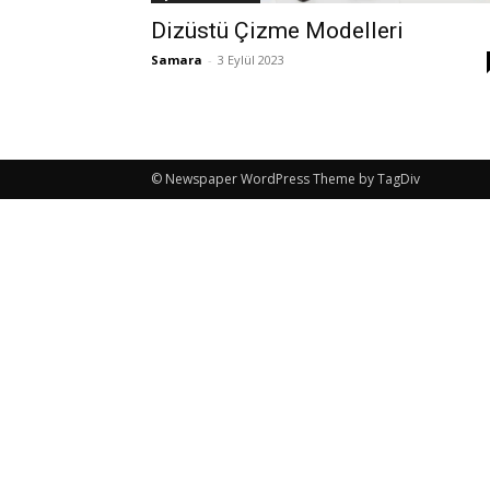
Dizüstü Çizme Modelleri
Samara
-
3 Eylül 2023
© Newspaper WordPress Theme by TagDiv