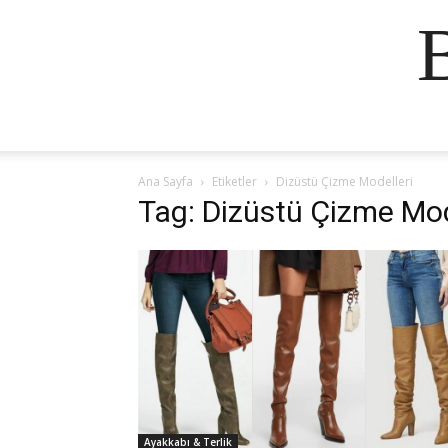
Ana Sayfa
Etiketler
Dizüstü Çizme Modelleri
Tag: Dizüstü Çizme Mod
Ayakkabı & Terlik