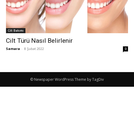
Cilt Bakımı
Cilt Türü Nasıl Belirlenir
Samara
-
8 Şubat 2022
0
© Newspaper WordPress Theme by TagDiv