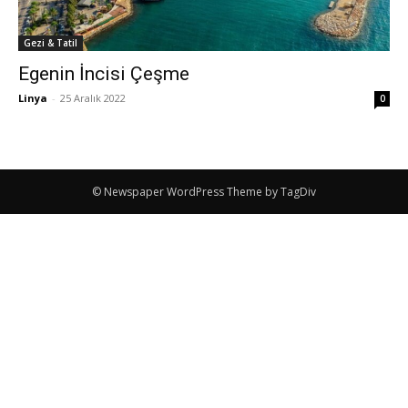
Gezi & Tatil
Egenin İncisi Çeşme
Linya
-
25 Aralık 2022
0
© Newspaper WordPress Theme by TagDiv