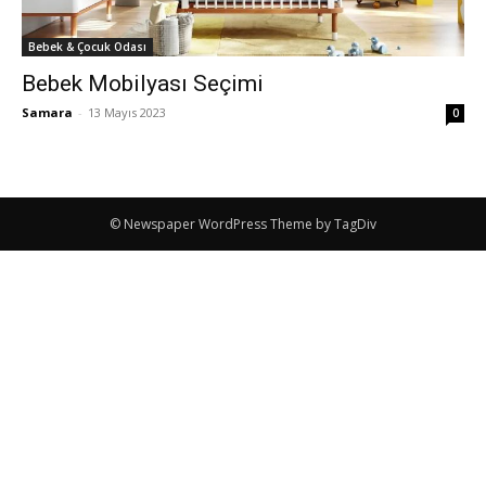
Bebek & Çocuk Odası
Bebek Mobilyası Seçimi
Samara
-
13 Mayıs 2023
0
© Newspaper WordPress Theme by TagDiv