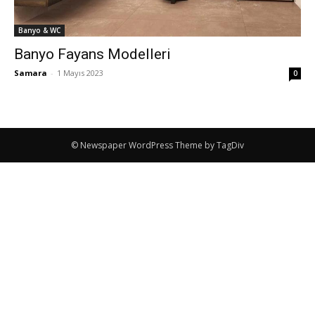
Banyo & WC
Banyo Fayans Modelleri
Samara
-
1 Mayıs 2023
0
© Newspaper WordPress Theme by TagDiv