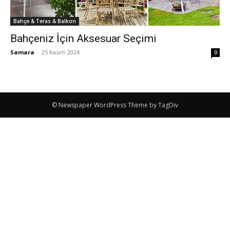
Bahçe & Teras & Balkon
Bahçeniz İçin Aksesuar Seçimi
Samara
-
25 Kasım 2024
0
© Newspaper WordPress Theme by TagDiv