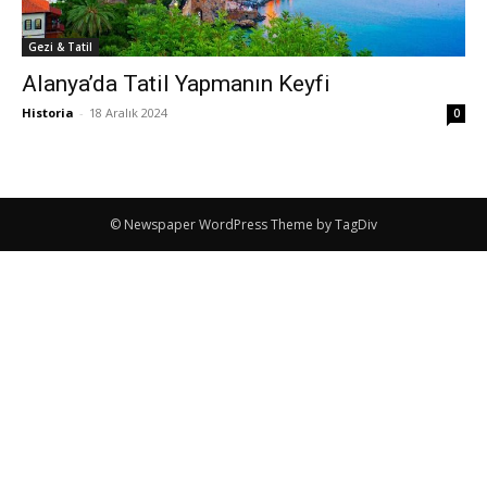
Gezi & Tatil
Alanya’da Tatil Yapmanın Keyfi
Historia
-
18 Aralık 2024
0
© Newspaper WordPress Theme by TagDiv