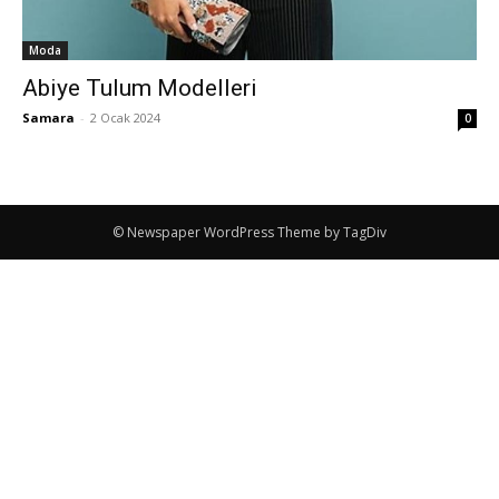
Moda
Abiye Tulum Modelleri
Samara
-
2 Ocak 2024
0
© Newspaper WordPress Theme by TagDiv